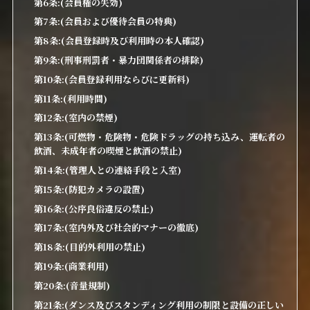
第6条:(会員権の失効)
第7条:(会員および優待会員の特典)
第8条:(会員登録時及び利用時の本人確認)
第9条:(刑事刑罰者・暴力団関係者の排除)
第10条:(会員登録利用ならびに更新料)
第11条:(利用時間)
第12条:(室内の禁煙)
第13条:(可燃物・危険物・危険ドラッグの持ち込み、運転者の
飲酒、未成年者の喫煙と飲酒の禁止)
第14条:(管理人との連絡手段と入室)
第15条:(防犯カメラの設置)
第16条:(公序良俗違反の禁止)
第17条:(室内外及び社会的マナーの徹底)
第18条:(目的外利用の禁止)
第19条:(商業利用)
第20条:(音量規制)
第21条:(ダンス及びスタンディング利用の制限と設備の正しい