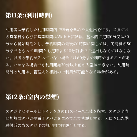
第11条:(利用時間)
利用者は予約した利用時間内で準備を含めた入退出を行う。スタジオ
の営業日ならびに営業時間はWeb上に記載。基本的に定時0分又は30
分から開始時刻とし、予約時間の最後の1時間に関しては、同時刻の50
分までをもって1時間とし定時より10分前までに退出しなくてはならな
い。以後の予約が入っていない場合には60分まで利用できることがあ
る。いかなる場合でも利用開始30分以上前の入室はできない。利用時
間外の利用は、管理人と相談の上利用が可能となる場合がある。
第12条:(室内の禁煙)
スタジオはホールとトイレを含めB1スペース全体を指す。スタジオ内
は加熱式タバコや電子タバコを含めて全て禁煙とする。入口を出た階
段付近の当スタジオの敷地内で喫煙可とする。