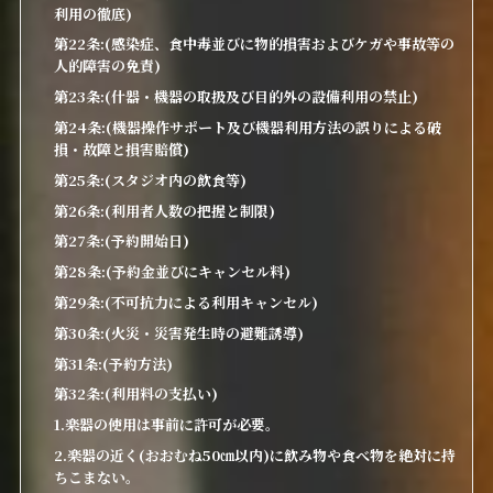
利用の徹底)
第22条:(感染症、食中毒並びに物的損害およびケガや事故等の
人的障害の免責)
第23条:(什器・機器の取扱及び目的外の設備利用の禁止)
第24条:(機器操作サポート及び機器利用方法の誤りによる破
損・故障と損害賠償)
第25条:(スタジオ内の飲食等)
第26条:(利用者人数の把握と制限)
第27条:(予約開始日)
第28条:(予約金並びにキャンセル料)
第29条:(不可抗力による利用キャンセル)
第30条:(火災・災害発生時の避難誘導)
第31条:(予約方法)
第32条:(利用料の支払い)
1.楽器の使用は事前に許可が必要。
2.楽器の近く(おおむね50㎝以内)に飲み物や食べ物を絶対に持
ちこまない。