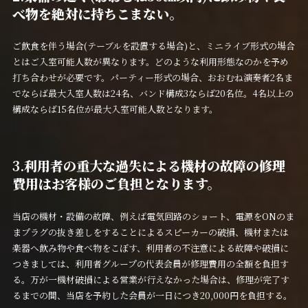
べ物を絶対に持ちこまない。
ご飲食を伴う場合(テーブルを設置する場合)と、ミニライブ形式の場合
とはご入室可能人数が異なります。どのような利用形態なのかを予め
打ち合わせが必要です。パーティー形式の場合、おおむね演奏者2名ま
でならば最大入室人数は24名、バンド構成3ならば20名位。4名以上の
構成ならば15名位が最大入室可能人数となります。
3.
利用者の重大な過失による機材の故障の修理
費用はお客様のご負担となります。
当店の機材・設備の故障、例えば電気回路のショート、電源をONのま
まプラグの抜き差しをすることによるスピーカーの破損、機材または
楽器へ飲み物や食べ物をこぼす、利用者の不注意による故障や破損に
つきましては、利用者グループの代表会員が修理費用の全額を負担す
る。万が一機材破損による営業が行えなかった場合は、修理が完了す
るまでの間、当店を予約した会員が一日につき20,000円を負担する。