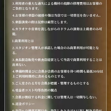
3.利用者の重大な過失による機材の故障の修理費用はお客様の
ご負担となります。
4.お客様の楽器の破損や傷は当店では一切責任を負いません。
5.楽器演奏の際は泥酔は厳禁とします。
6.カラオケや音楽を流しながらのドラムの演奏は上級者のみ可
能。
1.商業利用とは
2.スタジオン管理人が承諾した場合のみ商業利用が可能とな
る。
3.食品製造販売や飲食店経営として当店で商業利用することは
出来ない。
4.準備時間並びに会員が会員のお客様を待つ時間も最低30分以
上ご利用時間枠に含めるものとする。
5.ご入室される方を会員が把握・管理するものとする
6.受益者コスト均等負担の観点
7.会員が徴収する料金に関しては管理人は一切関与しない。
8.返金ポリシー
9.当店への債務不履行や、発生したトラブルに対し解決手段が