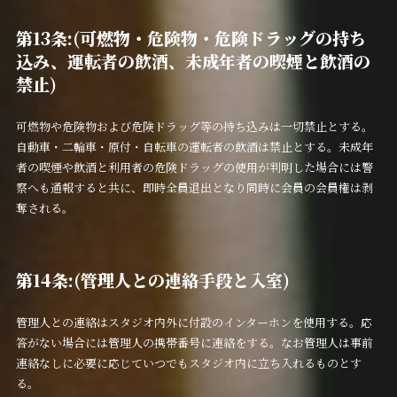
第13条:(可燃物・危険物・危険ドラッグの持ち
込み、運転者の飲酒、未成年者の喫煙と飲酒の
禁止)
可燃物や危険物および危険ドラッグ等の持ち込みは一切禁止とする。
自動車・二輪車・原付・自転車の運転者の飲酒は禁止とする。未成年
者の喫煙や飲酒と利用者の危険ドラッグの使用が判明した場合には警
察へも通報すると共に、即時全員退出となり同時に会員の会員権は剥
奪される。
第14条:(管理人との連絡手段と入室)
管理人との連絡はスタジオ内外に付設のインターホンを使用する。応
答がない場合には管理人の携帯番号に連絡をする。なお管理人は事前
連絡なしに必要に応じていつでもスタジオ内に立ち入れるものとす
る。