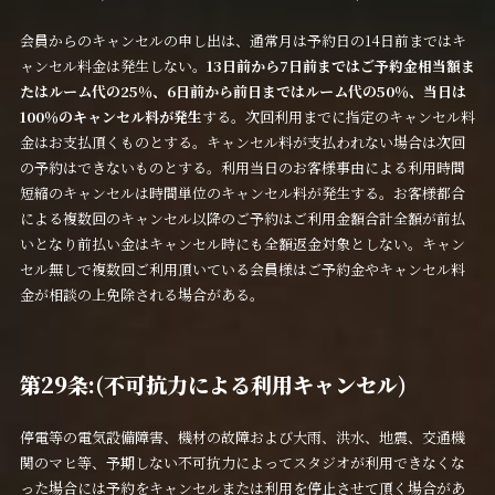
会員からのキャンセルの申し出は、通常月は予約日の14日前まではキ
ャンセル料金は発生しない。
13日前から7日前まではご予約金相当額ま
たはルーム代の25％、6日前から前日まではルーム代の50％、当日は
100％のキャンセル料が発生
する。次回利用までに指定のキャンセル料
金はお支払頂くものとする。キャンセル料が支払われない場合は次回
の予約はできないものとする。利用当日のお客様事由による利用時間
短縮のキャンセルは時間単位のキャンセル料が発生する。お客様都合
による複数回のキャンセル以降のご予約はご利用金額合計全額が前払
いとなり前払い金はキャンセル時にも全額返金対象としない。キャン
セル無しで複数回ご利用頂いている会員様はご予約金やキャンセル料
金が相談の上免除される場合がある。
第29条:(不可抗力による利用キャンセル)
停電等の電気設備障害、機材の故障および大雨、洪水、地震、交通機
関のマヒ等、予期しない不可抗力によってスタジオが利用できなくな
った場合には予約をキャンセルまたは利用を停止させて頂く場合があ