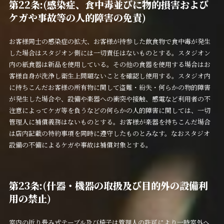
第22条:(
感染症、
食中毒並びに物的損害および
ケガや事故等の人的障害の免責)
お客様同士の感染症の拡大、お客様が持参した飲食物で食中毒が発生
した場合はスタジオン側には一切責任はないものとする。スタジオン
内の紙食器は新品を使用している。その他の食器を使用する場合はお
客様自身が洗浄し衛生上問題ないことを確認し使用する。スタジオ内
に持ちこんだお客様の所有物に関して盗難・紛失・何らかの物的障害
が発生した場合や、設備や楽器への衝突や接触、感電など利用者の不
注意によってケガ等を負うなどの何らかの人的障害に関しては、一切
管理人に補償義務はないものとする。お客様が楽器を持ちこんだ場合
は店内記載の特約事項を同時に遵守したものとみなす。なおスタジオ
設備の不備によるケガや事故は補償対象とする。
第23条:(什器・機器の取扱及び目的外の設備利
用の禁止)
室内の折り畳み式テーブル及び椅子は管理人の許可により一時室外へ