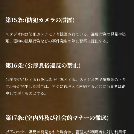
第15条:(防犯カメラの設置)
スタジオ内は防犯カメラにより録画されている。違反行為の発見や盗
難、器物の破壊行為などの事件発生の際に警察に提出する。
第16条:(公序良俗違反の禁止)
公序良俗に反する行為は禁止行為とする。スタジオ内で喧嘩等のトラ
ブル等が発生した場合は、すぐに管理人に連絡すると共に当事者は退
室して頂くものとする。
第17条:(室内外及び社会的マナーの徹底)
以下のマナー違反が発見された場合は、管理人が利用者に対し利用停