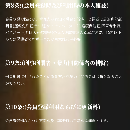
第8条:(会員登録時及び利用時の本人確認)
会員登録の際には、管理人が周知の場合を除き、登録者は公的身分証
明書(運転免許証,学生証,マイナンバーカード,健康保険証,障害者手帳,
パスポート,外国人登録書等)の本人確認書類の原本が必要。15才以下
の方は保護者の同意書または同意確認が必要。
第9条:(刑事刑罰者・暴力団関係者の排除)
刑事刑罰に処されたことがある方及び暴力団関係者は会員となること
ができない。
第10条:(会員登録利用ならびに更新料)
会員登録料ならびに更新料及び再発行の手数料は無料とする。