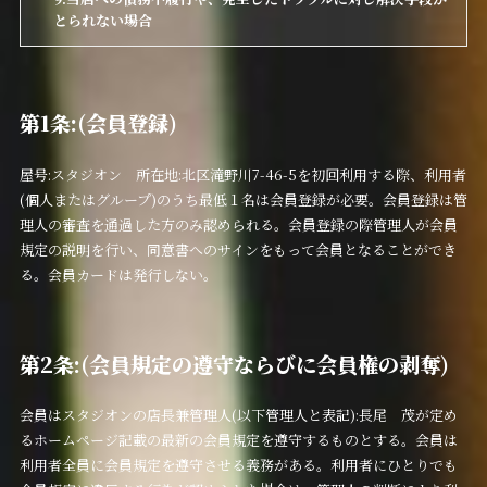
とられない場合
第1条:(会員登録)
屋号:スタジオン 所在地:北区滝野川7-46-5を初回利用する際、利用者
(個人またはグループ)のうち最低１名は会員登録が必要。会員登録は管
理人の審査を通過した方のみ認められる。会員登録の際管理人が会員
規定の説明を行い、同意書へのサインをもって会員となることができ
る。会員カードは発行しない。
第2条:(会員規定の遵守ならびに会員権の剥奪)
会員はスタジオンの店長兼管理人(以下管理人と表記):長尾 茂が定め
るホームページ記載の最新の会員規定を遵守するものとする。会員は
利用者全員に会員規定を遵守させる義務がある。利用者にひとりでも