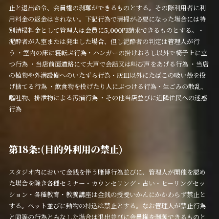
止と退出命令、会員権の剥奪ができるものとする。その際利用者に利
用料金の返金はされない。下記行為で清掃が必要になった場合には特
別清掃料金として管理人は会員に
5,000円
請求できるものとする。・
泥酔者が入室または発生した場合、但し泥酔者の判定は管理人が行
う ・室内の床に寝転ぶ行為・ハンガーの掛けおろし以外で椅子上に立
つ行為 ・当店前面道路にて大声で会話又は叫び声をあげる行為 ・当店
の植物や外溝設備へのいたずら行為・灰皿以外にたばこの吸い殻を投
げ捨てる行為 ・飲食物を投げたり人にぶつける行為・生ごみの散乱、
嘔吐物、排泄物による汚損行為 ・その他当店並びに近隣住民への迷惑
行為
第18条:(目的外利用の禁止)
スタジオ内において金銭を伴う賭博行為並びに、管理人が開催を認め
た場合を除き各種セミナー・カウンセリング・占い・ヒーリングセッ
ション・各種教育・教養講座は金銭の授受いかんにかかわらず禁止と
する。ペット並びに動物の持込は禁止とする。なお管理人が禁止行為
と同等の行為とみなした場合は退出並びに会員権を剥奪できるものと