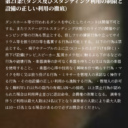
第21条:(ダンス及びスタンディング利用の制限と
設備の正しい利用の徹底)
ダンスホール等で行われるダンスを中心としたイベントは開催不可と
する。またリスナーがフルスタンディング状態でのライブの開催やジ
ャンピング等の行為も禁止とする。但しフリの練習行為や立ってサイ
リウム等を振りDVD等を鑑賞する行為は可能とする。 以下の行為は禁
止とする。 ・椅子やテーブルの上に立つ(コートの上げ下げを除く) ・
吊下げ設備(テレビ,スピーカー,監視カメラ他)に触るぶら下がるなどの
行為や破壊行為 ・楽器演奏の許可なく楽器を持ちこむ又は当店の楽器
を使用すること。 ・楽器の心得や技術なく興味本位で鳴らす行為 ・マ
イクを叩く又は放り投げる行為 ・ミキサーを管理人の承諾なく操作す
る行為 ・その他設備の正しい利用から逸脱する行為。 ・管理人の許可
なく無料Wi-Fi以外の店内の有線LANへの接続。 以上禁止行為が認め
られた場合は利用停止並びに退出命令、会員権の剥奪となる。 演奏を
伴うご利用は最大人数は24名以下となり演奏者の人数により最大人数
は10～15名となる場合があるので必ずお問合せください。