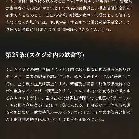
ート、機材に食べ物や飲み物を落とす)等が発生した場合には、管理人
は当事者ならびに連帯責任として代表の会員様に、損害賠償額全額を
請求できるものとし、当店の営業用機器が故障・破損によって使用で
きなくなった場合には、修理が完了するまでの間の営業保証金として
管理人は会員に1日あたり20,000円請求できるものとする。
第25条:(スタジオ内の飲食等)
ミニライブでの使用を除きスタジオ内における飲食物の持ち込み及び
デリバリー業者の配達を認めている。飲食は必ずテーブルに着席して
行い、立ち飲み立食は禁止とする。楽器及び音響・映像設備機器のそ
ばで飲食することは一切禁止とする。スタジオ内で飲食された後の生
ごみやペットボトル、空き缶などは退出時間までに北区の分別ゴミル
ールに則り利用者が仕訳しゴミ袋に入れる。利用者はゴミ等を持ち帰
る必要はない。飲食持込ルールについてはミニライブの主催者と相談
の上飲食物の持ち込みを不可とする例外を認めている。