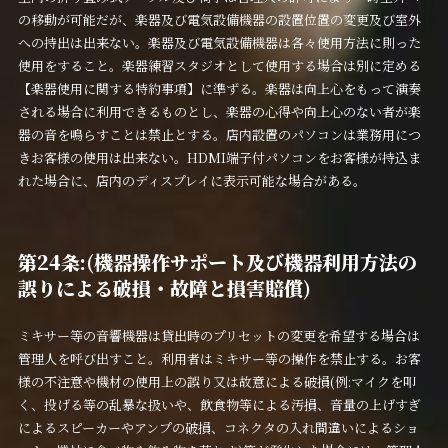
の移動が可能だが、楽器及び電気設備機器の設置位置の変更及び室外
への持出は出来ない。楽器及び電気設備機器は各々使用方法に則った
使用をすること。楽器練習スタジオとして使用する場合は別に定める
【楽器使用に関する特約事項】に準ずる。楽器は向上心をもって演奏
される場合に利用できるものとし、楽器の心得や向上心のない者が楽
器の音を鳴らすことは禁止とする。店内設置のパソコンは業務用につ
きお客様の使用は出来ない。HDMI端子付パソコンをお客様が持込ま
れた場合に、店内のディスプレイに表示可能な場合がある。
第24条:(機器操作サポート及び機器利用方法の
誤りによる破損・故障と損害賠償)
ミキサー等の音響機器は貸出時のプリセットの変更を希望する場合は
管理人を呼び出すこと。利用者はミキサー等の操作を禁止する。お客
様の不注意や機材の使用上の誤り又は故意による破損(例:マイクを叩
く、投げる等の乱暴な扱いや、飲食物等による汚損、音量の上げすぎ
によるスピーカーやアンプの破損、コネクタの入れ間違いによるショ